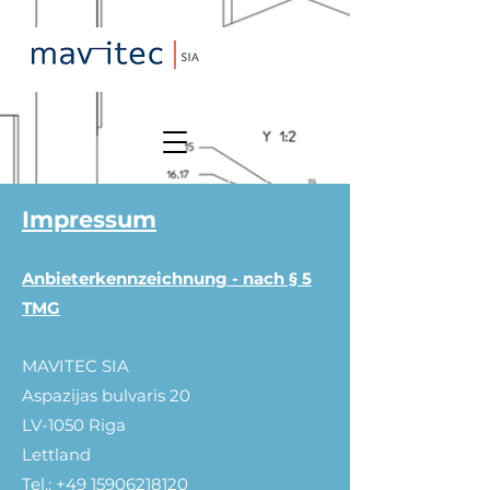
Impressum
Anbieterkennzeichnung - nach § 5
TMG
MAVITEC SIA
Aspazijas bulvaris 20
LV-1050 Riga
Lettland
Tel.:
+49 15906218120